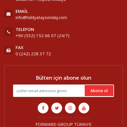
EMAIL
info@hddyataysondaj.com
TELEFON
+90 (532) 152 66 07 (24/7)
FAX
0 (242) 228 37 72
Bülten için abone olun
Abone ol
FORWARD GROUP TÜRKiYE