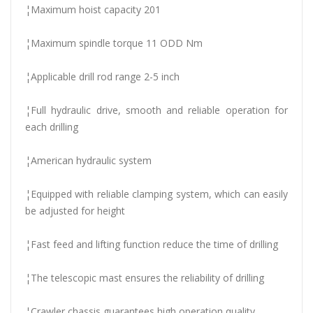
¦Maximum hoist capacity 201
¦Maximum spindle torque 11 ODD Nm
¦Applicable drill rod range 2-5 inch
¦Full hydraulic drive, smooth and reliable operation for
each drilling
¦American hydraulic system
¦Equipped with reliable clamping system, which can easily
be adjusted for height
¦Fast feed and lifting function reduce the time of drilling
¦The telescopic mast ensures the reliability of drilling
¦Crawler chassis guarantees high operation quality